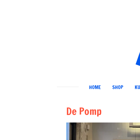
Ga
direct
naar
de
hoofdinhoud
HOME
SHOP
K
De Pomp