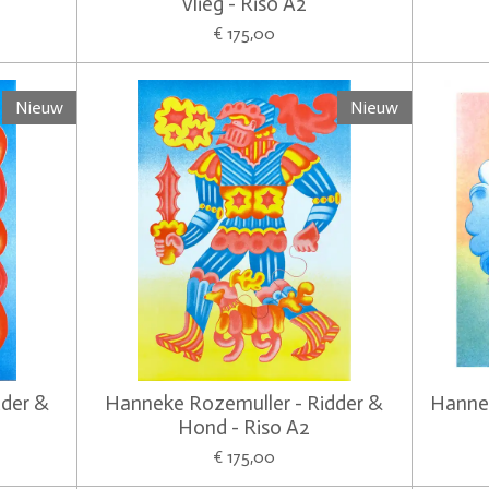
Vlieg - Riso A2
€ 175,00
Nieuw
Nieuw
dder &
Hanneke Rozemuller - Ridder &
Hannek
Hond - Riso A2
€ 175,00