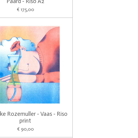
Paard - Riso A2
€ 175,00
e Rozemuller - Vaas - Riso
print
€ 90,00