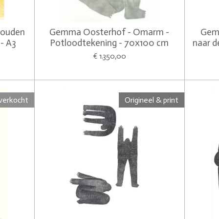
houden
Gemma Oosterhof - Omarm -
Gem
 - A3
Potloodtekening - 70x100 cm
naar d
€ 1.350,00
verkocht
Origineel & print