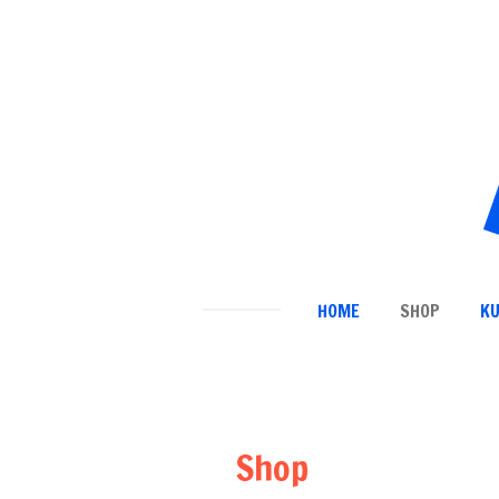
Ga
direct
naar
de
hoofdinhoud
HOME
SHOP
K
Shop