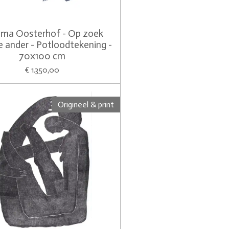
ma Oosterhof - Op zoek
e ander - Potloodtekening -
70x100 cm
€ 1.350,00
Origineel & print