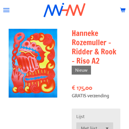
Ga
direct
naar
de
Hanneke
hoofdinhoud
Rozemuller -
Ridder & Rook
- Riso A2
Nieuw
€ 175,00
GRATIS verzending
Lijst