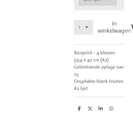
In
winkelwagen
Risoprint - 4 kleuren
59,4 x 42 cm (A2)
Gelimiteerde oplage van
25
Ongelakte blank houten
A2 lijst
D
D
S
D
e
e
h
e
l
e
a
l
e
l
r
e
n
e
n