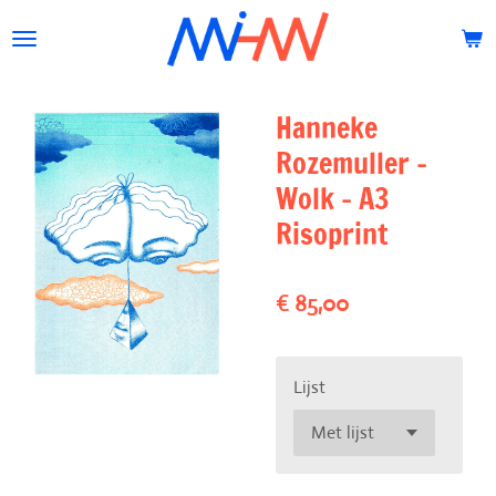
Ga
direct
naar
de
Hanneke
hoofdinhoud
Rozemuller -
Wolk - A3
Risoprint
€ 85,00
Lijst