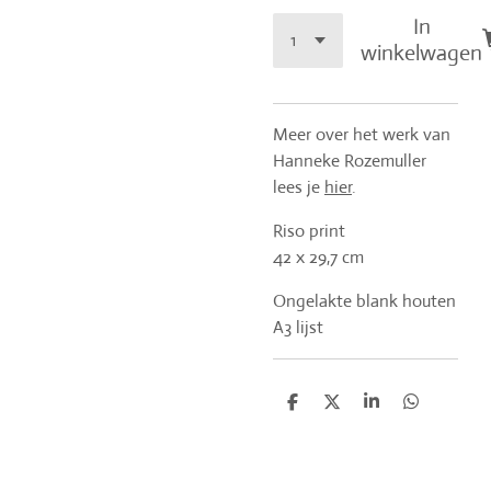
In
winkelwagen
Meer over het werk van
Hanneke Rozemuller
lees je
hier
.
Riso print
42 x 29,7 cm
Ongelakte blank houten
A3 lijst
D
D
S
D
e
e
h
e
l
e
a
l
e
l
r
e
n
e
n