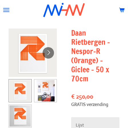
Ga
direct
naar
de
Daan
hoofdinhoud
Rietbergen -
Nespor-R
(Orange) -
Giclee - 50 x
70cm
€ 250,00
GRATIS verzending
Lijst