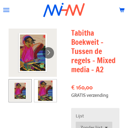
Ga
direct
naar
de
Tabitha
hoofdinhoud
Boekweit -
Tussen de
regels - Mixed
media - A2
€ 160,00
GRATIS verzending
Lijst