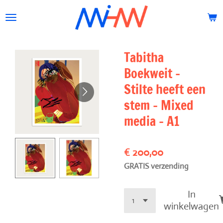
Ga
direct
naar
de
Tabitha
hoofdinhoud
Boekweit -
Stilte heeft een
stem - Mixed
media - A1
€ 200,00
GRATIS verzending
In
winkelwagen