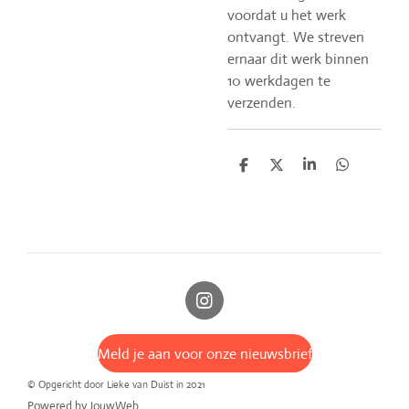
voordat u het werk
ontvangt. We streven
ernaar dit werk binnen
10 werkdagen te
verzenden.
D
D
S
D
e
e
h
e
l
e
a
l
e
l
r
e
n
e
n
I
n
s
Meld je aan voor onze nieuwsbrief
t
a
© Opgericht door Lieke van Duist in 2021
g
Powered by
JouwWeb