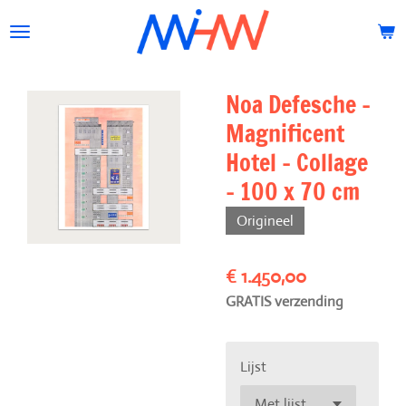
Ga
direct
naar
de
Noa Defesche -
hoofdinhoud
Magnificent
Hotel - Collage
- 100 x 70 cm
Origineel
€ 1.450,00
GRATIS verzending
Lijst