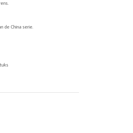
rens.
n de China serie.
tuks