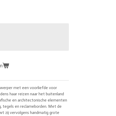
en
ntwerper met een voorliefde voor
ijdens haar reizen naar het buitenland
rafische en architectonische elementen
g, tegels en reclameborden. Met de
wt zij vervolgens handmatig grote