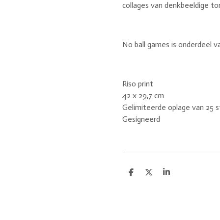
collages van denkbeeldige to
No ball games is onderdeel va
Riso print
42 x 29,7 cm
Gelimiteerde oplage van 25 s
Gesigneerd
D
D
S
e
e
h
l
e
a
e
l
r
n
e