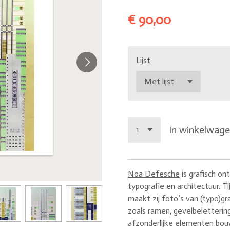
€ 90,00
Lijst
In winkelwag
Noa Defesche
is grafisch o
typografie en architectuur. T
maakt zij foto’s van (typo)g
zoals ramen, gevelbeletterin
afzonderlijke elementen bou