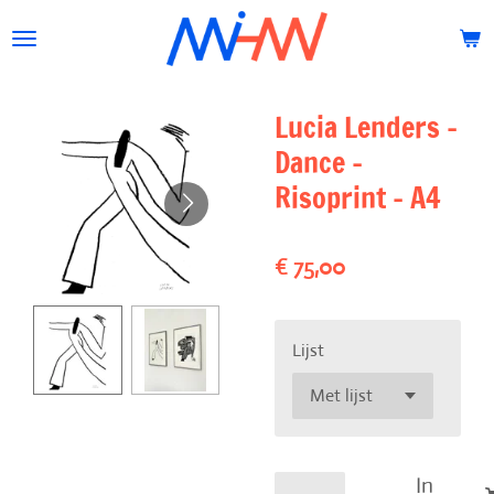
Ga
direct
naar
de
Lucia Lenders -
hoofdinhoud
Dance -
Risoprint - A4
€ 75,00
Lijst
In