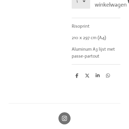
winkelwagen
Risoprint
210 x 297 cm (A4)
Aluminum A3 lijst met
passe-partout
D
D
S
D
e
e
h
e
l
e
a
l
e
l
r
e
n
e
n
I
n