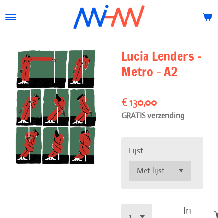
Ga
direct
naar
de
Lucia Lenders -
hoofdinhoud
Metro - A2
€ 130,00
GRATIS verzending
Lijst
In