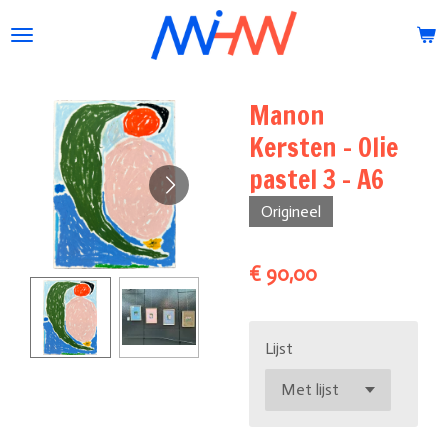
Ga
direct
naar
de
Manon
hoofdinhoud
Kersten - Olie
pastel 3 - A6
Origineel
€ 90,00
Lijst