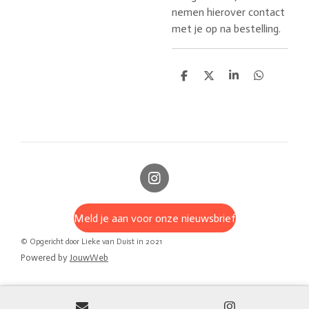
nemen hierover contact
met je op na bestelling.
D
D
S
D
e
e
h
e
l
e
a
l
e
l
r
e
n
e
n
I
n
s
Meld je aan voor onze nieuwsbrief
t
a
© Opgericht door Lieke van Duist in 2021
g
Powered by
JouwWeb
r
a
m