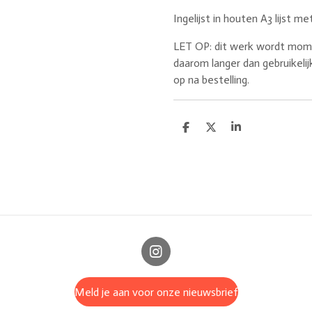
Ingelijst in houten A3 lijst m
LET OP: dit werk wordt momen
daarom langer dan gebruikeli
op na bestelling.
D
D
S
e
e
h
l
e
a
e
l
r
n
e
I
n
s
Meld je aan voor onze nieuwsbrief
t
a