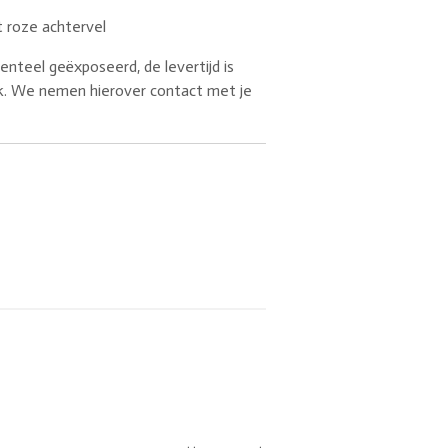
et roze achtervel
teel geëxposeerd, de levertijd is
jk. We nemen hierover contact met je