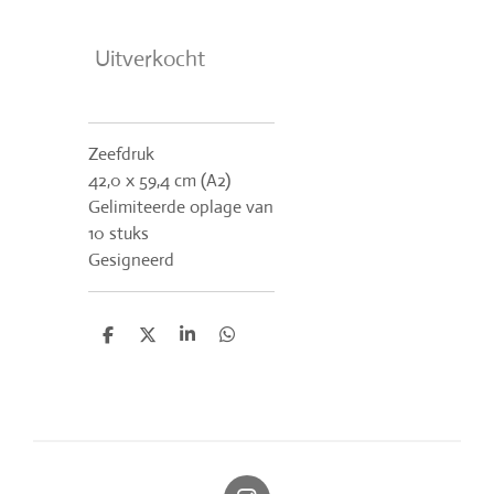
Uitverkocht
Zeefdruk
42,0 x 59,4 cm (A2)
Gelimiteerde oplage van
10 stuks
Gesigneerd
D
D
S
D
e
e
h
e
l
e
a
l
e
l
r
e
n
e
n