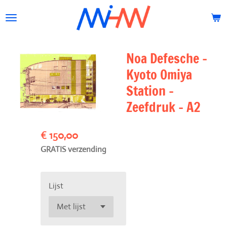
Ga
direct
naar
de
Noa Defesche -
hoofdinhoud
Kyoto Omiya
Station -
Zeefdruk - A2
€ 150,00
GRATIS verzending
Lijst