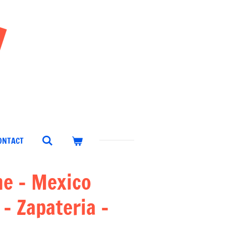
ONTACT
he - Mexico
 - Zapateria –