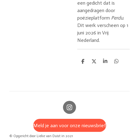
een gedicht dat is
aangedragen door
poëzieplatform
Perdu
.
Dit werk verscheen op 1
juni 2026 in Vrij
Nederland.
D
D
S
D
e
e
h
e
l
e
a
l
e
l
r
e
n
e
n
I
n
s
Meld je aan voor onze nieuwsbrief
t
a
© Opgericht door Lieke van Duist in 2021