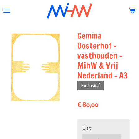
Ga
direct
naar
de
Gemma
hoofdinhoud
Oosterhof -
vasthouden -
MihW & Vrij
Nederland - A3
Exclusief
€ 80,00
Lijst