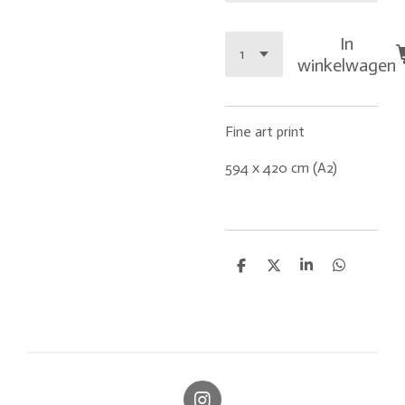
In
winkelwagen
Fine art print
594 x 420 cm (A2)
D
D
S
D
e
e
h
e
l
e
a
l
e
l
r
e
n
e
n