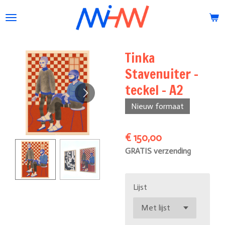
Ga
direct
naar
de
Tinka
hoofdinhoud
Stavenuiter -
teckel - A2
Nieuw formaat
€ 150,00
GRATIS verzending
Lijst