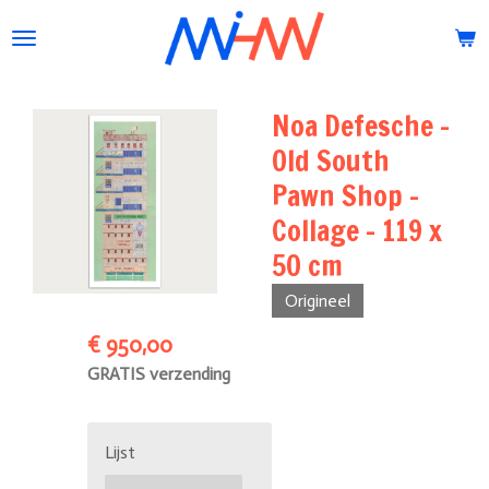
Ga
direct
naar
de
Noa Defesche -
hoofdinhoud
Old South
Pawn Shop -
Collage - 119 x
50 cm
Origineel
€ 950,00
GRATIS verzending
Lijst